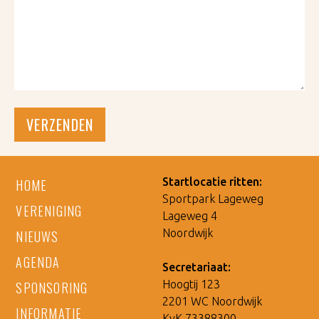
Startlocatie ritten:
HOME
Sportpark Lageweg
VERENIGING
Lageweg 4
Noordwijk
NIEUWS
AGENDA
Secretariaat:
Hoogtij 123
SPONSORING
2201 WC Noordwijk
INFORMATIE
KvK 73388300